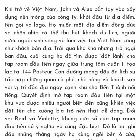
Khi trở về Việt Nam, John và Alex bắt tay vào xây
dựng nền móng của công ty, khởi đầu từ địa điểm,
tên gọi và logo. Họ muốn một địa điểm đông đúc
và nhộn nhịp có thể thu hút khách du lịch, người
nước ngoài sinh sống và làm việc tại Việt Nam cũng
như khách bản địa. Trải qua kha khá những trở ngại
ban đầu, cuối cùng họ đã tìm được “đất lành” cho
tap room đầu tiên ngay giữa trung tâm quận 1, tọa
lạc tại 144 Pasteur. Con đường mang dấu ấn lịch sử
tấp nập những quán cà phê, nhà hàng và khách sạn
với vị trí đắc địa ngay cạnh khu chợ Bến Thành nổi
tiếng. Quyết định mở tap room đầu tiên tại một
khu vực được nhiều người biết đến cũng khiến việc
đặt tên cho xưởng bia trở nên thật dễ dàng. Đối
với Reid và Violette, khung cửa sổ của tap room
đầu tiên có ý nghĩa vô cùng đặc biệt. Đó là nơi ghi
dấu những tháng ngày họ cùng ngồi bên ô cửa,