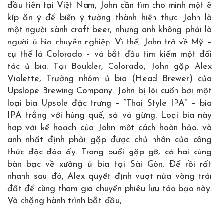
đầu tiên tại Việt Nam, John cần tìm cho mình một ê
kíp ăn ý để biến ý tưởng thành hiện thực. John là
một người sành craft beer, nhưng anh không phải là
người ủ bia chuyên nghiệp. Vì thế, John trở về Mỹ –
cụ thể là Colorado – và bắt đầu tìm kiếm một đối
tác ủ bia. Tại Boulder, Colorado, John gặp Alex
Violette, Trưởng nhóm ủ bia (Head Brewer) của
Upslope Brewing Company. John bị lôi cuốn bởi một
loại bia Upsole đặc trưng – “Thai Style IPA” – bia
IPA trắng với húng quế, sả và gừng. Loại bia này
hợp với kế hoạch của John một cách hoàn hảo, và
anh nhất định phải gặp được chủ nhân của công
thức độc đáo ấy. Trong buổi gặp gỡ, cả hai cùng
bàn bạc về xưởng ủ bia tại Sài Gòn. Để rồi rất
nhanh sau đó, Alex quyết định vượt nửa vòng trái
đất để cùng tham gia chuyến phiêu lưu táo bạo này.
Và chặng hành trình bắt đầu,