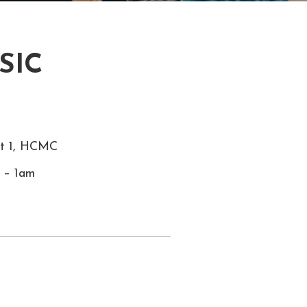
SIC
ct 1, HCMC
m – 1am