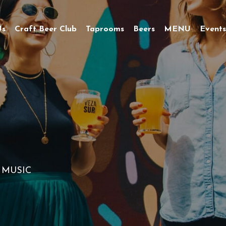
Us
Craft Beer Club
Taprooms
Beers
MENU
Events
 MUSIC