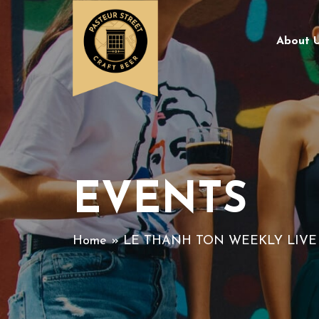
About 
EVENTS
Home
» LE THANH TON WEEKLY LIVE